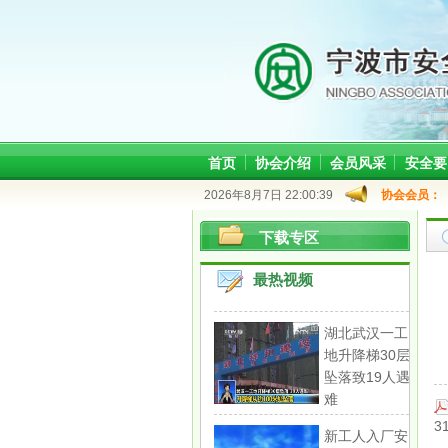
首页
协会介绍
会员风采
安全要
2026年8月7日 22:00:39
协会会员：
下载专区
最热视频
湖北武汉一工
地升降梯30层
坠落致19人遇
难
3
新工人入厂安