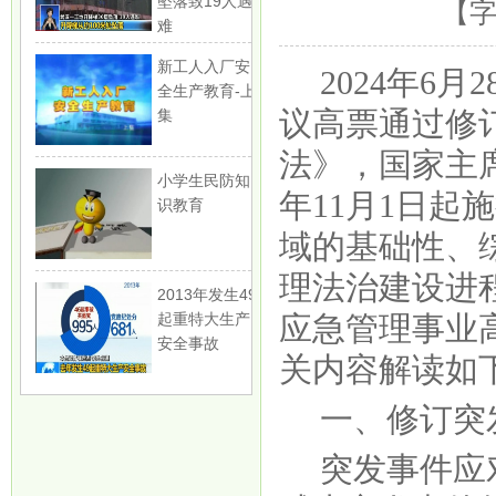
坠落致19人遇
【
难
新工人入厂安
2024年6
全生产教育-上
议高票通过修
集
法》，国家主席
小学生民防知
年11月1日
识教育
域的基础性、
理法治建设进
2013年发生49
应急管理事业
起重特大生产
安全事故
关内容解读如
一、修订突
突发事件应