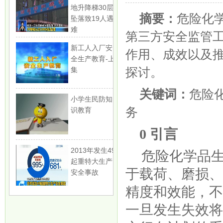
地升降梯30层
摘要：
危险化
坠落致19人遇
难
第三方安全监管
新工人入厂安
作用、成效以及
全生产教育-上
探讨。
集
关键词：
危险
小学生民防知
务
识教育
0 引言
2013年发生49
危险化学品
起重特大生产
于载荷、磨损
安全事故
精度和效能，
一旦发生失效