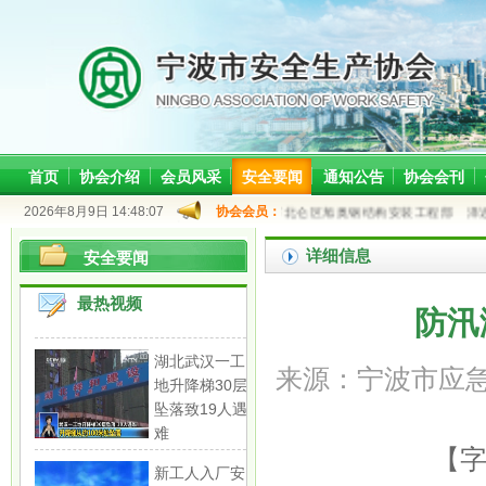
首页
协会介绍
会员风采
安全要闻
通知公告
协会会刊
2026年8月9日 14:48:07
宁波纬诚科技有限责任公司
协会会员：
宁波市北仑区旭奥钢结构安装工程部
泽近
详细信息
安全要闻
最热视频
防汛
湖北武汉一工
来源：宁波市应急管
地升降梯30层
坠落致19人遇
难
【
新工人入厂安