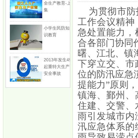
全生产教育-上
为贯彻市防
集
工作会议精神
小学生民防知
急处置能力，
识教育
合各部门协同
曙、江北、镇
2013年发生49
下穿立交、市
起重特大生产
位的防汛应急
安全事故
提能力”原则
镇海、鄞州、
住建、交警、
雨引发城市内
汛应急体系的
雨导致易涝点