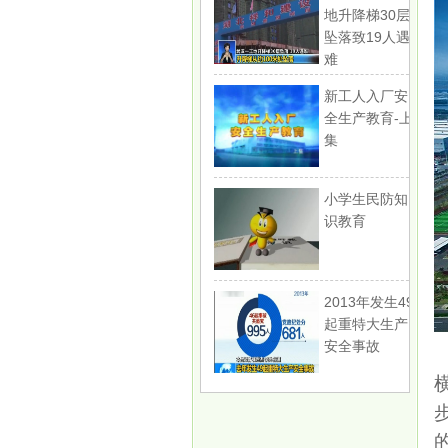
地升降梯30层
坠落致19人遇
难
新工人入厂安
全生产教育-上
集
小学生民防知
识教育
2013年发生49
起重特大生产
安全事故