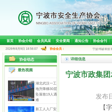
首页
协会介绍
会员风采
安全要闻
通知公告
协会会刊
2026年8月9日 18:56:07
协会会员：
宁波纬诚科技有
详细信息
协会动态
最热视频
宁波市政集团
湖北武汉一工
地升降梯30层
坠落致19人遇
发布日
难
【
新工人入厂安