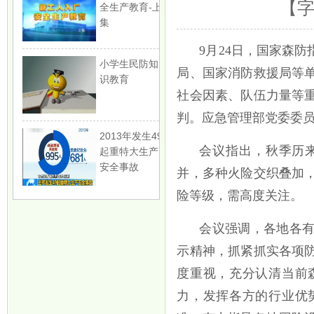
【
全生产教育-上
集
9月24日，国家森
小学生民防知
局、国家消防救援局等
识教育
社会因素、队伍力量等
判。应急管理部党委委
2013年发生49
会议指出，秋季历
起重特大生产
安全事故
并，多种火险交织叠加
险等级，需高度关注。
会议强调，各地各
示精神，抓紧抓实各项
度重视，充分认清当前
力，发挥各方的行业优