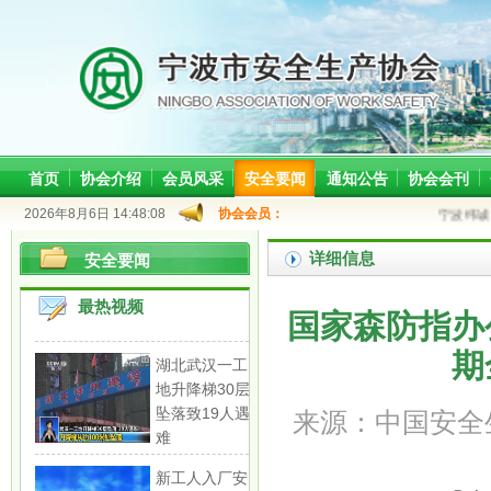
首页
协会介绍
会员风采
安全要闻
通知公告
协会会刊
2026年8月6日 14:48:08
协会会员：
宁波纬诚
详细信息
安全要闻
最热视频
国家森防指办
期
湖北武汉一工
地升降梯30层
坠落致19人遇
来源：中国安全生产
难
新工人入厂安